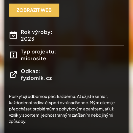
ZOBRAZIT WEB
Rok výroby:
2023
Typ projektu:
microsite
Odkaz:
fyziomik.cz
Poskytuji odbornou péči každému. Ať už jste senior,
každodenní hrdina či sportovní nadšenec. Mým cílem je
předcházet problémům s pohybovým aparátem, ať už
vznikly sportem, jednostranným zatížením nebo jinými
způsoby.