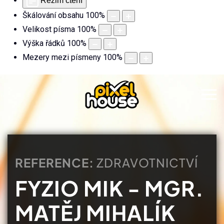
Režim čtení
Škálování obsahu
100
%
Velikost písma
100
%
Výška řádků
100
%
Mezery mezi písmeny
100
%
REFERENCE:
ZDRAVOTNICTVÍ
FYZIO MIK - MGR.
MATĚJ MIHALÍK